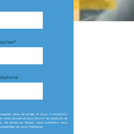
eprise
*
léphone
specter votre vie privée, et nous n'utiliserons
r votre compte et vous fournir les produits et
és. De temps en temps, nous aimerions vous
contenus susceptibles de vous intéresser.