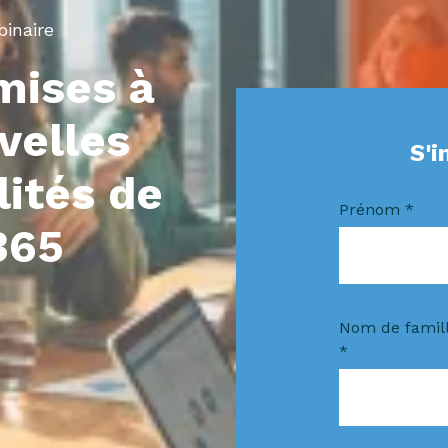
binaire
mises à
velles
S'i
lités de
Prénom
*
 365
Nom de famil
*